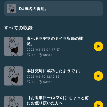
DJ匿名の番組。
すべての収録
食べるラヂヲのミイラ収録の補
足。
2025-03-12 04:47:57
45
09:38
本は交尾に成功したようです。
2025-03-10 12:19:35
47
03:27
【お返事回ー(⁠≧⁠▽⁠≦⁠)】ちょっと前
にお便り頂いた方へ