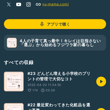
著書
yu-mama.com/
「片づけられない主婦と片づけ嫌いの子どもを180度変える
本」
アプリで聴く
4人の子育て真っ最中！キレイは目指さない
「選ぶ」から始めるフジワラ家の暮らし
すべての収録
#23 どんどん増える小学校のプリ
ントの管理で大切なコト
2022-04-22 11:34:55
174
05:36
#22 最近変わってきた化粧品を選