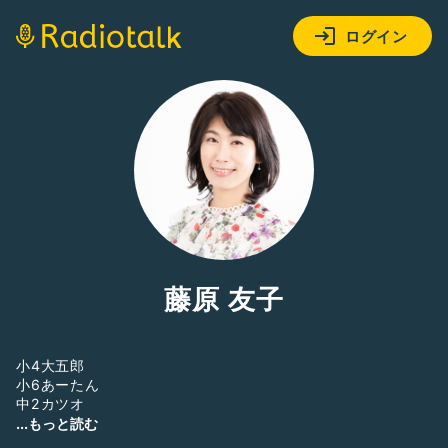
ログイン
藤原 友子
小4大五郎
小6あーたん
中2カツオ
高1のまる子、4人の子の母
...もっと読む