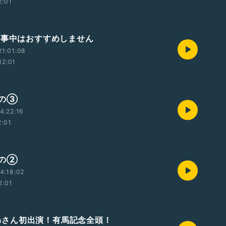
2:01
食事中はおすすめしません
1:01:08
12:01
その③
4:22:16
2:01
その②
4:18:02
2:01
ibaさん初出演！有馬記念全頭！