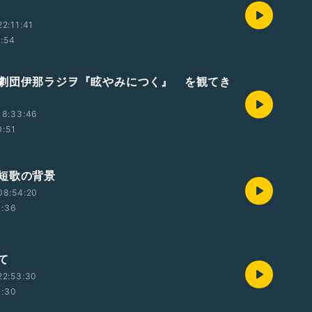
2:11:41
1:54
劇団伊那ラジヲ『眩やみにつく』 を観てき
18:33:46
0:51
短歌の背景
08:54:20
1:36
て
22:53:30
1:30