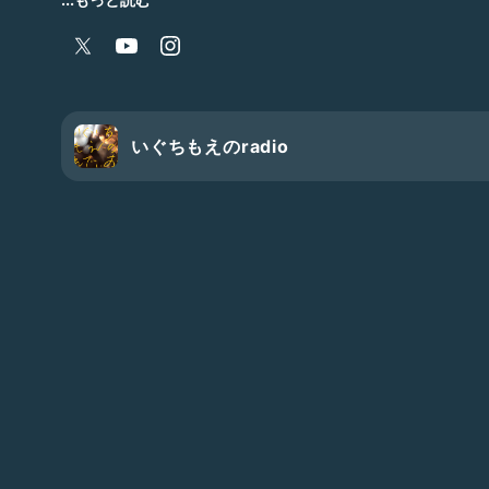
→事業所の活動の様子は番組プロフィール欄にあるリンク
インスタもプレイハウスつみきのものです。
中学校の頃から演劇を始めて、ずっと趣味として続けてい
読書と演劇は、新しいたくさんの出会いがあるところがけ
——————————————————
#読書 #本 #人文 #哲学 #思想 #読書感想トーク配信中
いぐちもえのradio