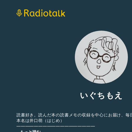
いぐちもえ
読書好き。読んだ本の読書メモの収録を中心にお届け、毎
本名は井口萌（はじめ）
——————————————————
2021年5月より「表現活動」に力を入れた放課後等デイ
...もっと読む