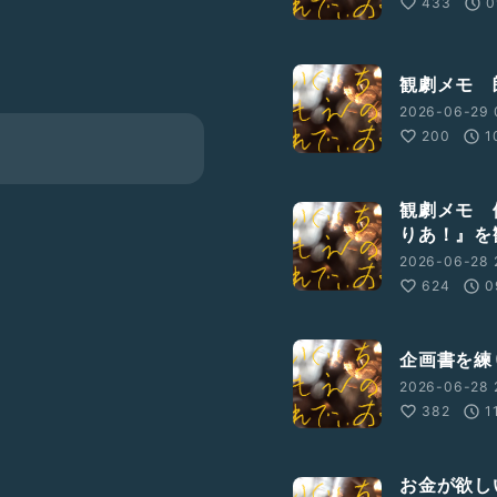
433
0
から見れます。
る。
っこう似てると思う。
観劇メモ 
2026-06-29 
200
1
観劇メモ 
りあ！』を
2026-06-28 2
624
0
企画書を練
2026-06-28 
382
1
お金が欲し