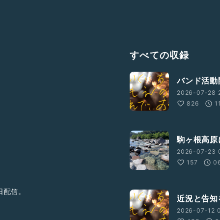
すべての収録
バンド活動
2026-07-28 
826
1
駒ヶ根高原
2026-07-23 
157
0
日配信。
近況と告知
2026-07-12 0
サービス立ち上げ。