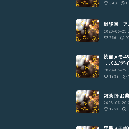
643
0
雑談回 ア
2026-05-25 
756
0
読書メモ#
リズム/デ
2026-05-22 0
1338
雑談回:お
2026-05-20 
1250
読書メモ#