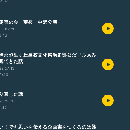
9:32
朗読の会「葉桜」中沢公演
07:02:20
0:23
伊那弥生ヶ丘高校文化祭演劇部公演『ふぁみ
観てきた話
2:27:13
9:46
り直した話
20:26:33
1:42
い！でも思いを伝える企画書をつくるのは難