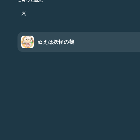
乳製品が大好き(ﾅﾏｸﾘｰﾑ ﾉﾑﾖ ｸﾞﾌﾌ)
ぬえは手足が虎、しっぽが蛇、お顔が猿、胴体が狸の昔か
羊が大好き。
メインのアカウントはご飯ポスト特化のアカウントなので
ぬえは妖怪の鵺
つぶやきはこちらへ→@nuecco_part2
よろしかったらこちらもどうぞ~
⚠ｺﾞﾒﾝﾈ ｶｷﾝ ｾﾂﾔｸ ﾁｭｳ⚠