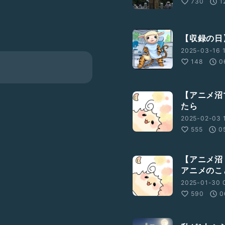
730
1
らの日本の妖怪。
【収録の日
2025-03-16 1
148
0
ラジオトーク関連や日々の
【アニメ沼
たら
2025-02-03 1
555
0
【アニメ沼
アニメのこ
2025-01-30 
590
0