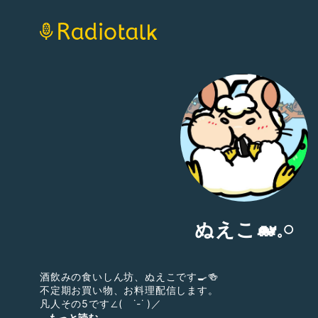
ぬえこ🐋‪‪𓈒𓏸
酒飲みの食いしん坊、ぬえこです🍳🍻
不定期お買い物、お料理配信します。
凡人その5です∠( ˙-˙ )／
...もっと読む