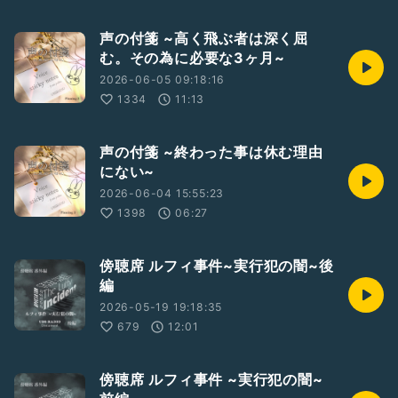
声の付箋 ~高く飛ぶ者は深く屈
む。その為に必要な3ヶ月~
2026-06-05 09:18:16
1334
11:13
声の付箋 ~終わった事は休む理由
にない~
2026-06-04 15:55:23
1398
06:27
傍聴席 ルフィ事件~実行犯の闇~後
編
2026-05-19 19:18:35
679
12:01
傍聴席 ルフィ事件 ~実行犯の闇~