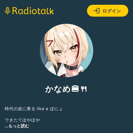
ログイン
かなめ🍔🍴
時代の波に乗る like a ぽにょ
できたてほやほや
https://twitter.com/kanameradio?s=09
...もっと読む