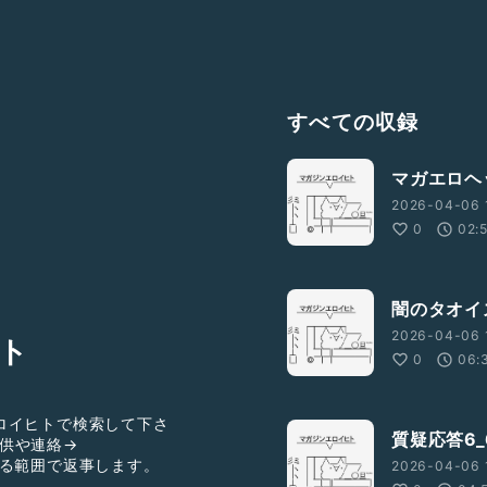
すべての収録
マガエロヘ
2026-04-06 
0
02:
闇のタオイ
2026-04-06 
ト
0
06:
ロイヒトで検索して下さ
質疑応答6_
供や連絡→
る範囲で返事します。
2026-04-06 