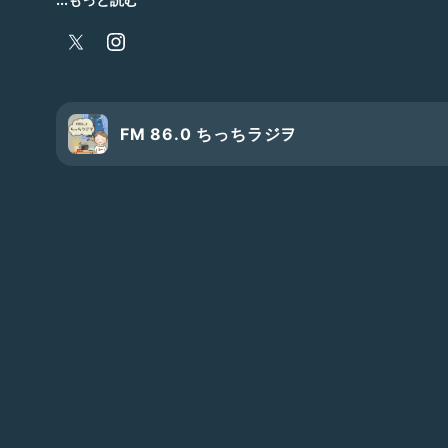
出身:沖縄
大学生時代、地方のラジオパーソナリティをしていたこと
録。
英語が好きで、将来は世界中の人達に、沖縄の魅力を英語
【趣味】
FM 86.0 ちっちラジヲ
ギター、歌うこと、海外ドラマ・洋楽鑑賞、料理
沖縄について語ること
イケボ(自称)を出すことw
モノマネ(似てないけど)w
【弾けるギターアーティスト】
宇多田ヒカル、YUI、HY、Kiroro、いきものがかり、ス
アイコン:にあちゃん作✨🥰