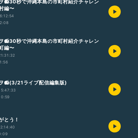
ヲ📻30秒で沖縄本島の市町村紹介チャレン
村編〜
6:12:54
2:08
ヲ📻30秒で沖縄本島の市町村紹介チャレン
町編〜
1:31:32
1:56
📻(3/21ライブ配信編集版)
15:47:33
10:59
がとう！
2:14:40
0:09