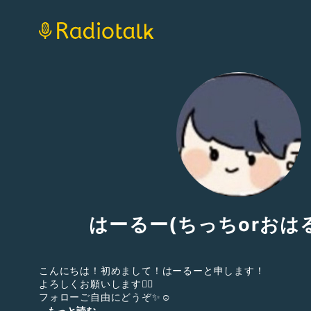
はーるー(ちっちorおは
こんにちは！初めまして！はーるーと申します！
よろしくお願いします🙇‍♀️
フォローご自由にどうぞ✨☺️
...もっと読む