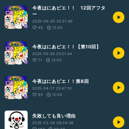
今夜はにあピエ！！ 12回アフタ
ー
2025-06-20 23:31:40
40
12:00
今夜はにあピエ！！【第10回】
2025-05-29 23:21:44
71
12:00
今夜はにあピエ！！第8回
2025-04-17 23:47:10
95
12:00
失敗しても良い理由
2025-03-28 08:04:36