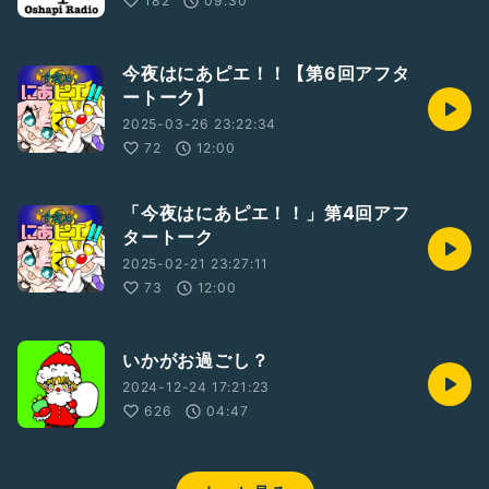
182
09:30
今夜はにあピエ！！【第6回アフタ
ートーク】
2025-03-26 23:22:34
72
12:00
「今夜はにあピエ！！」第4回アフ
タートーク
2025-02-21 23:27:11
73
12:00
いかがお過ごし？
2024-12-24 17:21:23
626
04:47