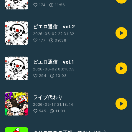
174
11:56
ピエロ通信 vol.2
2026-06-02 22:31:32
177
09:38
ピエロ通信 vol.1
2026-06-02 00:10:53
294
10:03
ライブ代わり
2026-05-17 21:18:44
545
11:01