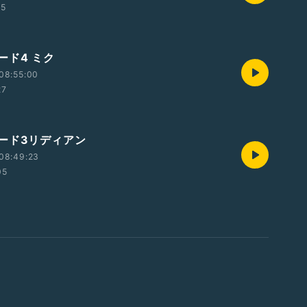
15
ード4 ミク
08:55:00
27
ード3リディアン
08:49:23
05