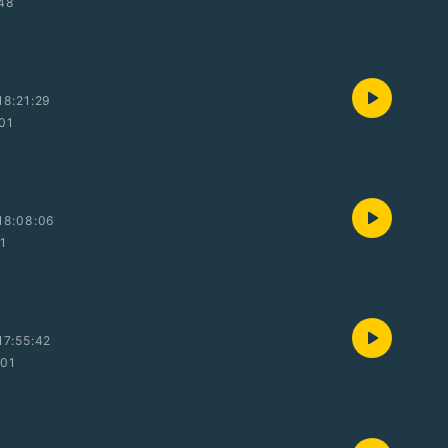
:48
8:21:29
:01
18:08:06
01
7:55:42
:01