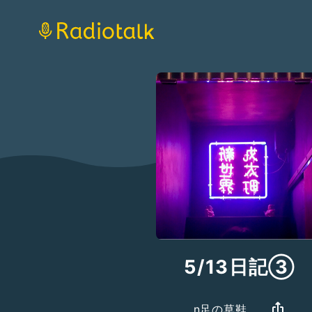
5/13日記③
n足の草鞋