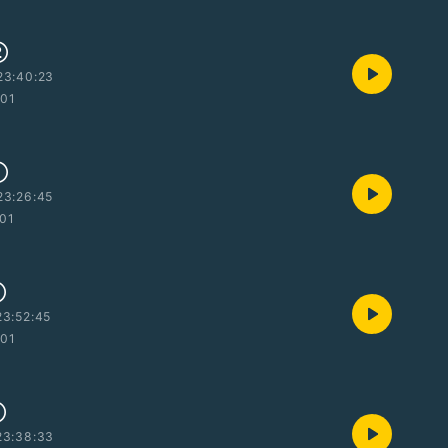
②
23:40:23
:01
①
23:26:45
:01
③
3:52:45
:01
②
23:38:33