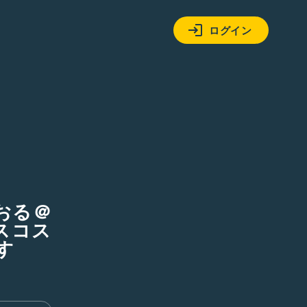
ログイン
おる＠
コスコス
す