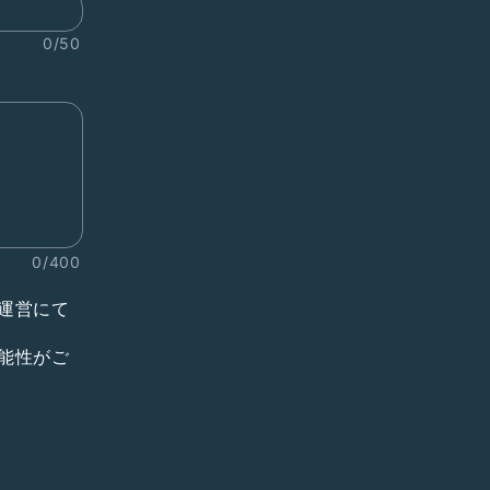
0/50
0/400
運営にて
能性がご