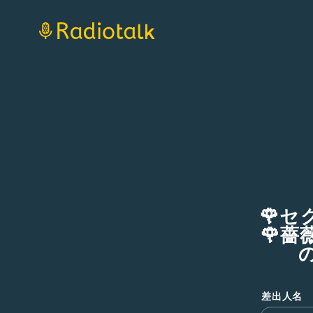
🌹
🌹薔
差出人名