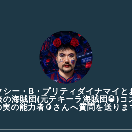
セクシー・B・プリティダイナマイと
薇の海賊団(元テキーラ海賊団🥃)
の実の能力者🥭さんへ質問を送りま