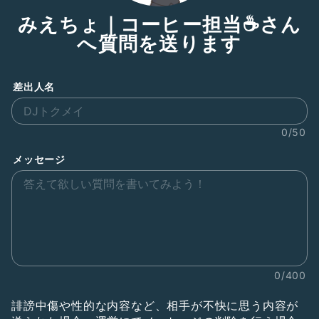
みえちょ｜コーヒー担当☕️さん
へ質問を送ります
差出人名
0/50
メッセージ
0/400
誹謗中傷や性的な内容など、相手が不快に思う内容が