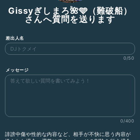
Gissyぎしまろ🌺🩵（難破船）
さんへ質問を送ります
差出人名
0/50
メッセージ
0/400
誹謗中傷や性的な内容など、相手が不快に思う内容が