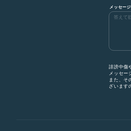
メッセージ
誹謗中傷
メッセー
また、そ
ざいます