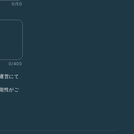
0/50
0/400
運営にて
能性がご