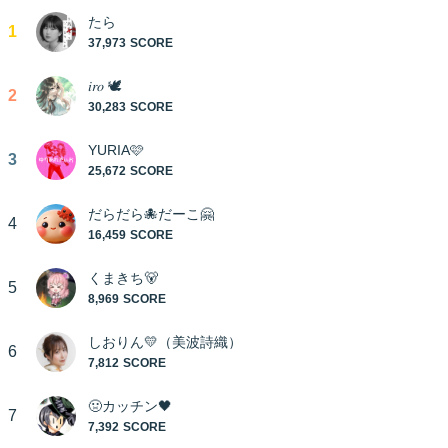
たら
1
37,973
𝑖𝑟𝑜 🕊
2
30,283
YURIA🩷
3
25,672
だらだら🐙だーこ🤗
4
16,459
くまきち🐻‍
5
8,969
しおりん💛（美波詩織）
6
7,812
🤢カッチン🖤
7
7,392