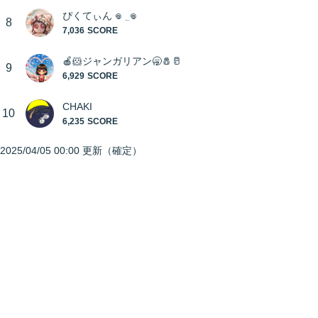
ぴくてぃん 𖦹 ̫ 𖦹
8
7,036
🍎🐹ジャンガリアン🥱🧂🥛
9
6,929
CHAKI
10
6,235
2025/04/05 00:00
更新（確定）