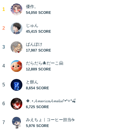
優作。
1
54,050
じゅん
2
45,415
ぱんぽけ
3
17,987
だらだら🐙だーこ🤗
4
12,889
と餅ん
5
8,654
🍀.⋆𝓐𝓶𝓮𝓻𝓲𝓬𝓪𝓐𝓶𝓮𝓵𝓲𝓮‎°•*⭐️*🍒
6
6,725
みえちょ｜コーヒー担当☕️
7
5,976