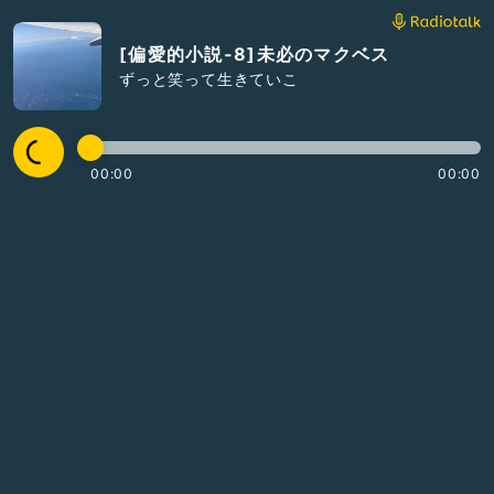
[偏愛的小説-8]未必のマクベス
ずっと笑って生きていこ
00:00
00:00