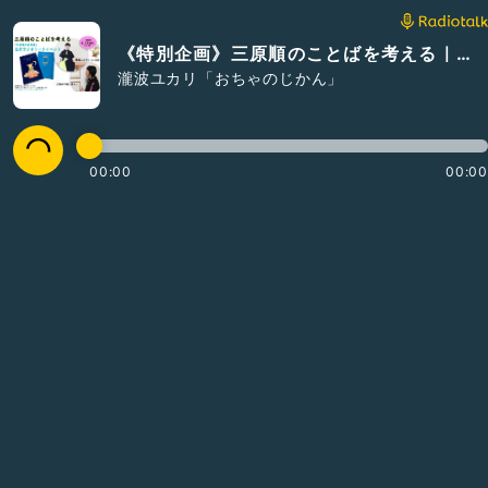
《特別企画》三原順のことばを考える｜朗読03『なーにがほしい』
瀧波ユカリ「おちゃのじかん」
00:00
00:00