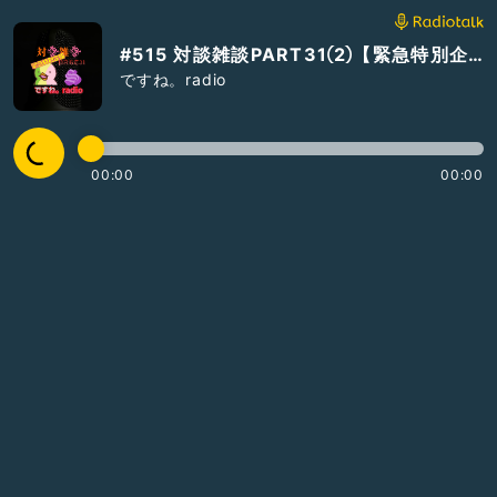
#515 対談雑談PART31②【緊急特別企画】カラぴょん写真と文やめるってよ編
ですね。radio
00:00
00:00