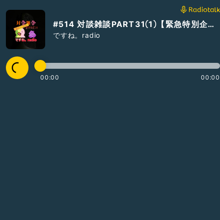
#514 対談雑談PART31①【緊急特別企画】カラぴょん写真と文やめるってよ編
ですね。radio
00:00
00:00